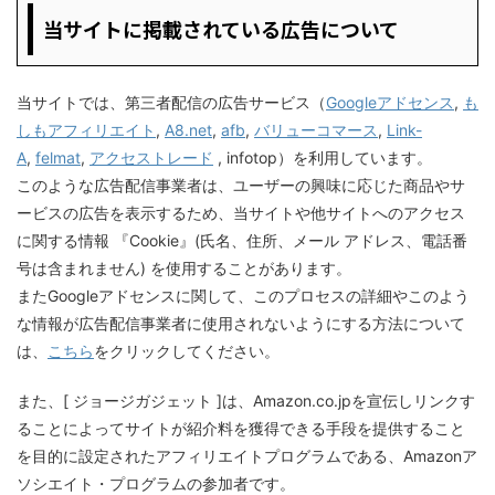
当サイトに掲載されている広告について
当サイトでは、第三者配信の広告サービス（
Googleアドセンス
,
も
しもアフィリエイト
,
A8.net
,
afb
,
バリューコマース
,
Link-
A
,
felmat
,
アクセストレード
, infotop）を利用しています。
このような広告配信事業者は、ユーザーの興味に応じた商品やサ
ービスの広告を表示するため、当サイトや他サイトへのアクセス
に関する情報 『Cookie』(氏名、住所、メール アドレス、電話番
号は含まれません) を使用することがあります。
またGoogleアドセンスに関して、このプロセスの詳細やこのよう
な情報が広告配信事業者に使用されないようにする方法について
は、
こちら
をクリックしてください。
また、[ ジョージガジェット ]は、Amazon.co.jpを宣伝しリンクす
ることによってサイトが紹介料を獲得できる手段を提供すること
を目的に設定されたアフィリエイトプログラムである、Amazonア
ソシエイト・プログラムの参加者です。