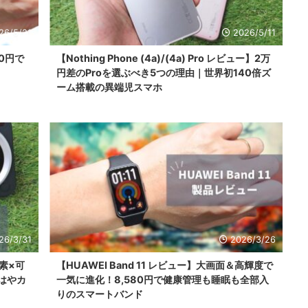
26/5/21
2026/5/11
80円で
【Nothing Phone (4a)/(4a) Pro レビュー】2万
円差のProを選ぶべき5つの理由｜世界初140倍ズ
ーム搭載の異端児スマホ
26/3/31
2026/3/26
画素×可
【HUAWEI Band 11 レビュー】大画面＆高輝度で
もはやカ
一気に進化！8,580円で健康管理も睡眠も全部入
りのスマートバンド