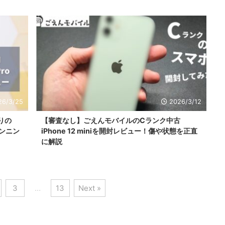
26/3/25
2026/3/12
ぶりの
【審査なし】ごえんモバイルのCランク中古
ランニン
iPhone 12 miniを開封レビュー！傷や状態を正直
に解説
3
…
13
Next »