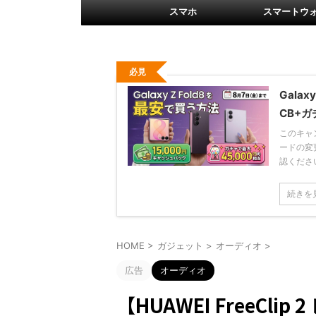
スマホ
スマートウ
必見
Gala
CB+ガ
このキャ
ードの変
認ください。 
続きを
HOME
>
ガジェット
>
オーディオ
>
広告
オーディオ
【HUAWEI FreeCl