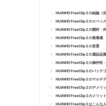
HUAWEI FreeClip 2 の結
HUAWEI FreeClip 2 のスペッ
HUAWEI FreeClip 2 の開封・
HUAWEI FreeClip 2 の装着感
HUAWEI FreeClip 2 の音質
HUAWEI FreeClip 2 の通話品
HUAWEI FreeClip 2 の操作
HUAWEI FreeClip 2 のバッテ
HUAWEI FreeClip 2 のマ
HUAWEI FreeClip 2 のデメリ
HUAWEI FreeClip 2 のメリッ
HUAWEI FreeClip 2 はこ