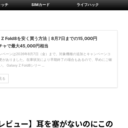
ォッチ
SIMカード
ライフハック
xy Z Fold8を安く買う方法｜8月7日までの15,000円
チャで最大45,000円相当
ンペーンは2026年8月7日（金）まで。対象機種の追加とキャンペーンコ
更がありました。在庫状況により早期終了の場合もあるので、早めにご確
Galaxy Z Fold8シリー ...
見る
ip 2 レビュー】耳を塞がないのにこの