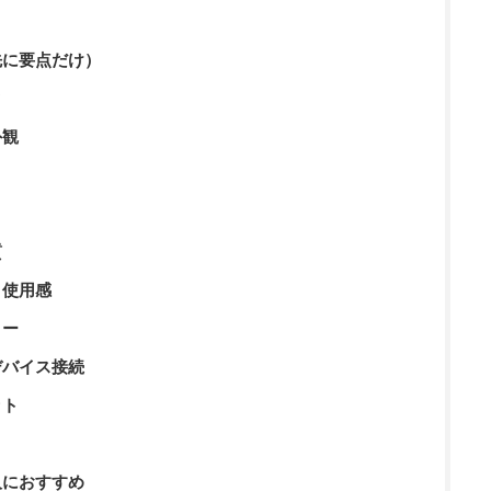
論（先に要点だけ）
ク
外観
質
性・使用感
リー
ルチデバイス接続
ット
ト
んな人におすすめ