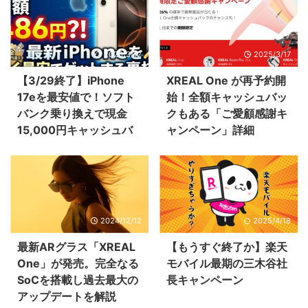
2026/3/12
2025/3/17
【3/29終了】iPhone
XREAL One が再予約開
17eを最安値で！ソフト
始！全額キャッシュバッ
バンク乗り換えで現金
クもある「ご愛顧感謝キ
15,000円キャッシュバ
ャンペーン」詳細
ックをもらう方法
2024/12/12
2025/4/18
最新ARグラス「XREAL
【もうすぐ終了か】楽天
One」が発売。完全なる
モバイル最期の三木谷社
SoCを搭載し過去最大の
長キャンペーン
アップデートを解説