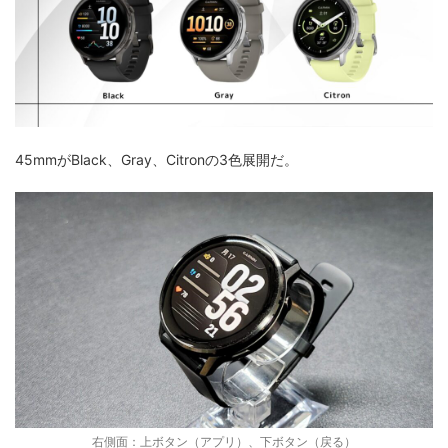
45mmがBlack、Gray、Citronの3色展開だ。
右側面：上ボタン（アプリ）、下ボタン（戻る）