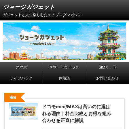
ジョージガジェット
ガジェットと人生楽しむためのブログマガジン
スマホ
スマートウォッチ
SIMカード
ライフハック
体験談
お問い合わせ
注目
ドコモmini/MAXは高いのに選ば
れる理由｜料金比較とお得な組み
合わせを正直に解説