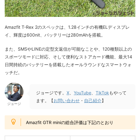
Amazfit T-Rex 2のスペックは、1.28インチの有機ELディスプレ
イ、輝度は600nit、バッテリーは280mAhを搭載。
また、SMSやLINEの定型文返信が可能なことや、120種類以上の
スポーツモードに対応、そして便利なストアカード機能、最大14
日間持続のバッテリーを搭載したオールラウンドなスマートウォ
ッチだ。
ジョージです。
X
、
YouTube
、
TikTok
もやって
ます。【
お問い合わせ
・
自己紹介
】
ジョージ
Amazfit GTR miniの総合評価は下記のとおり