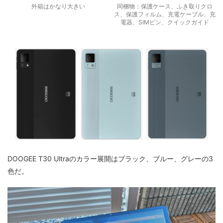
外箱はかなり大きい
同梱物：保護ケース、ふき取りクロ
ス、保護フィルム、充電ケーブル、充
電器、SIMピン、クイックガイド
DOOGEE T30 Ultraのカラー展開はブラック、ブルー、グレーの3
色だ。