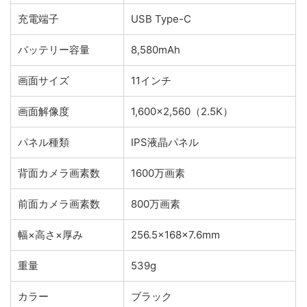
充電端子
USB Type-C
バッテリー容量
8,580mAh
画面サイズ
11インチ
画面解像度
1,600×2,560（2.5K）
パネル種類
IPS液晶パネル
背面カメラ画素数
1600万画素
前面カメラ画素数
800万画素
幅×高さ×厚み
256.5×168×7.6mm
重量
539g
カラー
ブラック